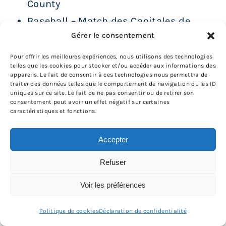
County
Baseball – Match des Capitales de
Gérer le consentement
Québec contre les Miniers de Sussex
county ***COMPLET***
Pour offrir les meilleures expériences, nous utilisons des technologies
telles que les cookies pour stocker et/ou accéder aux informations des
Billard CSS FIPOE Valleyfield
appareils. Le fait de consentir à ces technologies nous permettra de
traiter des données telles que le comportement de navigation ou les ID
Brunch de Noël du Comité Objectif
uniques sur ce site. Le fait de ne pas consentir ou de retirer son
consentement peut avoir un effet négatif sur certaines
Mieux-Être FIPOE Montréal
caractéristiques et fonctions.
Brunch FIPOE Comité Objectif Mieux-
Être
Accepter
Brunch FIPOE Comité Objectif Mieux-
Refuser
Être
Voir les préférences
Buffet de Noël
Buffet de Noël du Comité Objectif
Politique de cookies
Déclaration de confidentialité