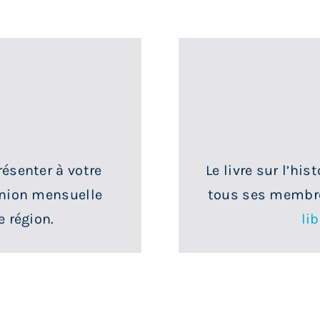
résenter à votre
Le livre sur l’his
union mensuelle
tous ses membre
e région.
lib