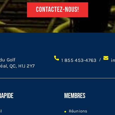
CONTACTEZ-NOUS!
 du Golf
/
1 855 453-4763
i
éal, QC, H1J 2Y7
RAPIDE
MEMBRES
il
Réunions