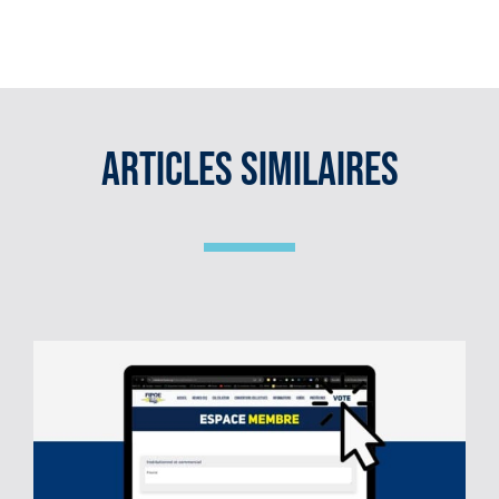
le
site
:
Articles Similaires