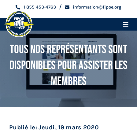
Skip
/
1 855 453-4763
information@fipoe.org
to
content
Toggle
Naviga
Accueil
Tous Nos Représentants Sont
Disponibles Pour Assister Les
Devenir membre
Membres
Espace membre
Qui sommes-nous
Métiers
Publié le: Jeudi, 19 mars 2020