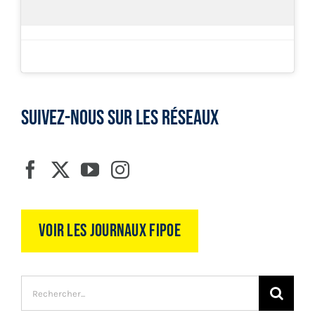
SUIVEZ-NOUS SUR LES RÉSEAUX
Voir les journaux FIPOE
Recherche
sur