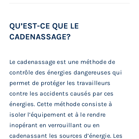
Services aux membres
QU’EST-CE QUE LE
Réunions
CADENASSAGE?
Activités
Le cadenassage est une méthode de
Informations
contrôle des énergies dangereuses qui
permet de protéger les travailleurs
Actualités
contre les accidents causés par ces
énergies. Cette méthode consiste à
Boutique
isoler l’équipement et à le rendre
inopérant en verrouillant ou en
Contactez-nous
cadenassant les sources d’énergie. Les