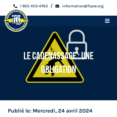
Skip
/
1 855 453-4763
information@fipoe.org
to
content
Toggle
Naviga
Accueil
Le Ca Denassage : Une
Devenir membre
Obligation
Espace membre
Qui sommes-nous
Métiers
Publié le: Mercredi, 24 avril 2024