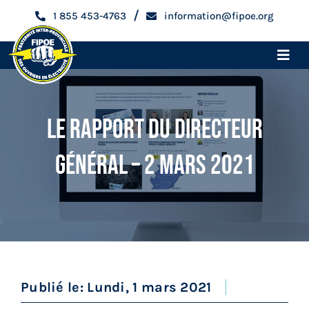
Skip
/
1 855 453-4763
information@fipoe.org
to
content
Toggle
Naviga
Accueil
Le Rapport Du Directeur
Devenir membre
Général – 2 Mars 2021
Espace membre
Qui sommes-nous
Métiers
Publié le: Lundi, 1 mars 2021