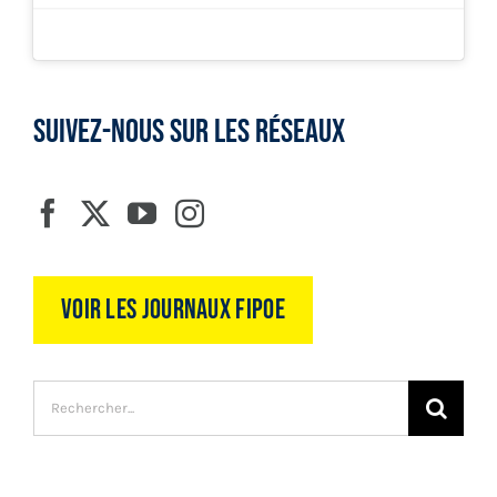
SUIVEZ-NOUS SUR LES RÉSEAUX
Voir les journaux FIPOE
Recherche
sur
le