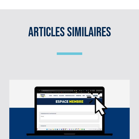
site
:
Articles Similaires