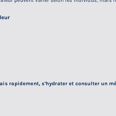
leur peuvent varier selon les individus, mais 
leur
is rapidement, s’hydrater et consulter un méd