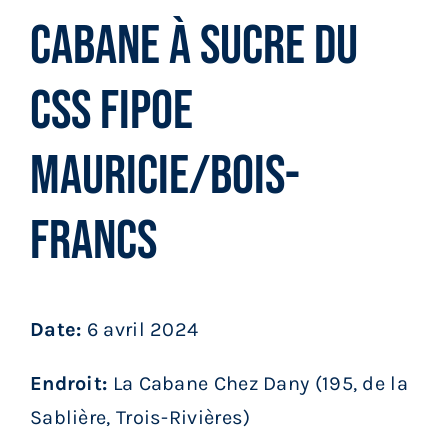
Services aux membres
Cabane à sucre du
Réunions
CSS FIPOE
Mauricie/Bois-
Activités
Francs
Informations
Actualités
Date:
6 avril 2024
Boutique
Endroit:
La Cabane Chez Dany (195, de la
Sablière, Trois-Rivières)
Contactez-nous