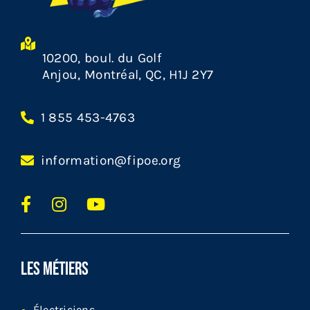
10200, boul. du Golf
Anjou, Montréal, QC, H1J 2Y7
1 855 453-4763
information@fipoe.org
LES MÉTIERS
Électriciens