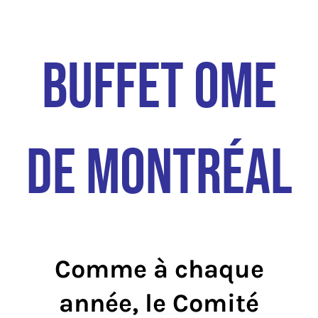
Services aux membres
Buffet OME
Réunions
Activités
de Montréal
Informations
Actualités
Boutique
Comme à chaque
année, le Comité
Contactez-nous