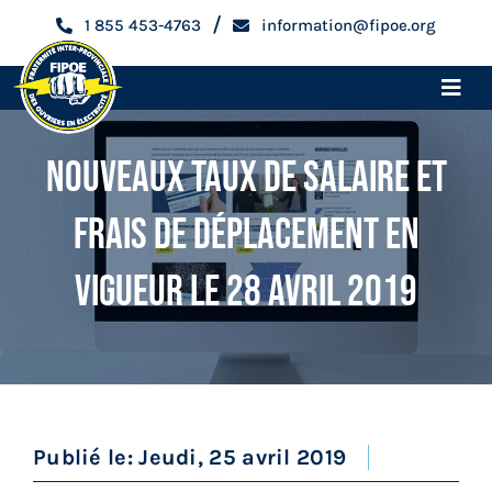
Skip
/
1 855 453-4763
information@fipoe.org
to
content
Toggle
Naviga
Accueil
Nouveaux Taux De Salaire Et
Frais De Déplacement En
Devenir membre
Vigueur Le 28 Avril 2019
Espace membre
Qui sommes-nous
Métiers
Publié le: Jeudi, 25 avril 2019