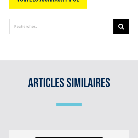
Recherche
sur
le
site
:
Articles Similaires