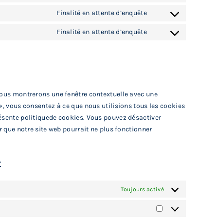
service
to
Finalité en attente d’enquête
automattic
Consent
service
to
Finalité en attente d’enquête
vimeo
Consent
service
to
google-
service
maps
divers
 vous montrerons une fenêtre contextuelle avec une
 », vous consentez à ce que nous utilisions tous les cookies
résente politiquede cookies. Vous pouvez désactiver
er que notre site web pourrait ne plus fonctionner
t
Toujours activé
Statistiques