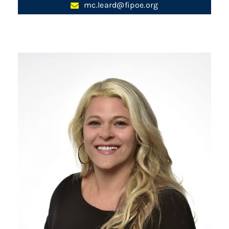
mc.leard@fipoe.org