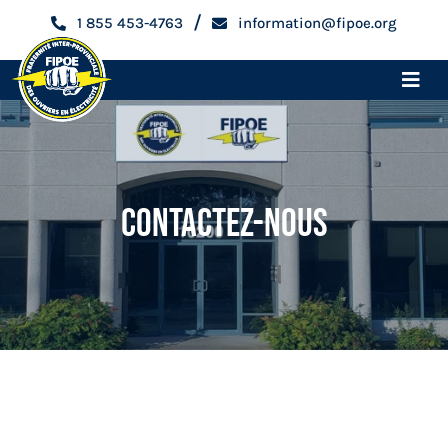
Skip
/
1 855 453-4763
information@fipoe.org
to
content
Toggle
Naviga
Accueil
Devenir membre
Contactez-Nous
Espace membre
Qui sommes-nous
Métiers