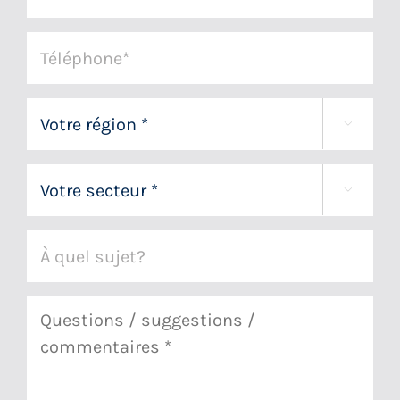
(Nécessaire)
Téléphone
(Nécessaire)
Votre

région
(Nécessaire)
Votre

secteur
(Nécessaire)
À
quel
sujet?
Commentaires
(Nécessaire)