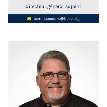
Directeur général adjoint
benoit.secours@fipoe.org