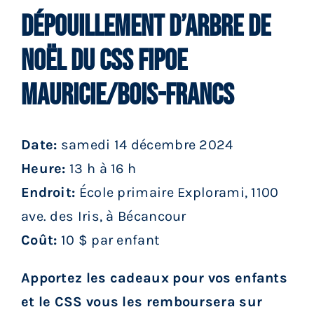
Services aux membres
Dépouillement d’arbre de
Noël du CSS FIPOE
Réunions
Mauricie/Bois-Francs
Activités
Date:
samedi 14 décembre 2024
Informations
Heure:
13 h à 16 h
Endroit:
École primaire Explorami, 1100
Actualités
ave. des Iris, à Bécancour
Coût:
10 $ par enfant
Boutique
Apportez les cadeaux pour vos enfants
Contactez-nous
et le CSS vous les remboursera sur