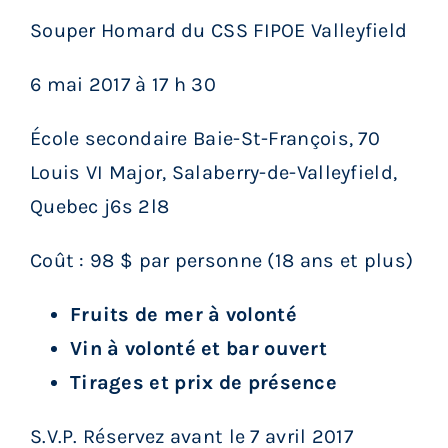
Services aux membres
Souper Homard du CSS FIPOE Valleyfield
6 mai 2017 à 17 h 30
Réunions
École secondaire Baie-St-François, 70
Activités
Louis VI Major, Salaberry-de-Valleyfield,
Quebec j6s 2l8
Informations
Coût : 98 $ par personne (18 ans et plus)
Actualités
Fruits de mer à volonté
Vin à volonté et bar ouvert
Boutique
Tirages et prix de présence
Contactez-nous
S.V.P. Réservez avant le 7 avril 2017