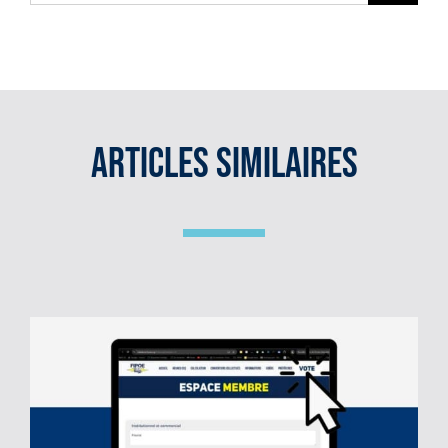
sur
le
site
:
Articles Similaires