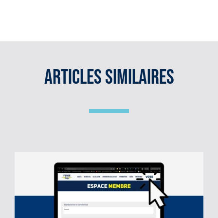
le
site
:
Articles Similaires