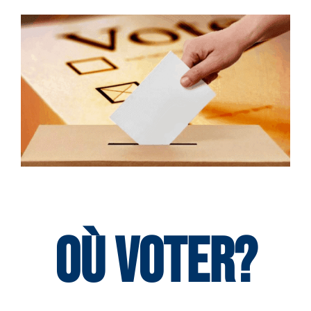
Services aux membres
Réunions
Activités
Informations
Actualités
Où voter?
Boutique
Contactez-nous