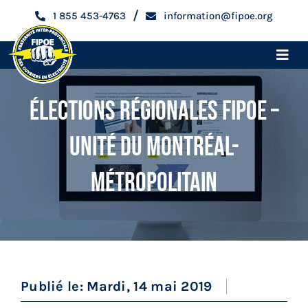
Skip
/
1 855 453-4763
information@fipoe.org
to
content
Toggle
Naviga
Accueil
Élections Régionales FIPOE –
Unité Du Montréal-
Devenir membre
Métropolitain
Espace membre
Qui sommes-nous
Métiers
Publié le: Mardi, 14 mai 2019