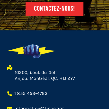
CONTACTEZ-NOUS!
10200, boul. du Golf
Anjou, Montréal, QC, H1J 2Y7
1 855 453-4763
information@fipoe.org