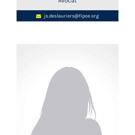
Avocat
js.deslauriers@fipoe.org