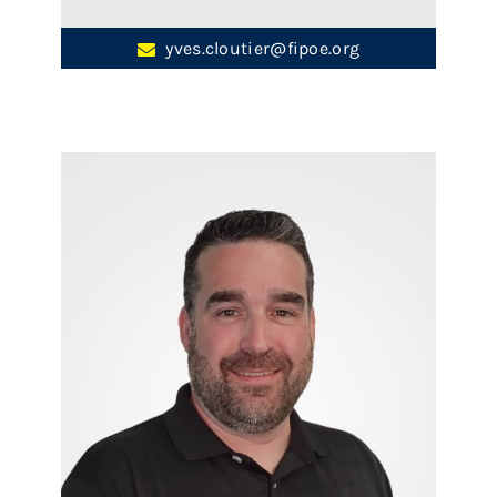
yves.cloutier@fipoe.org