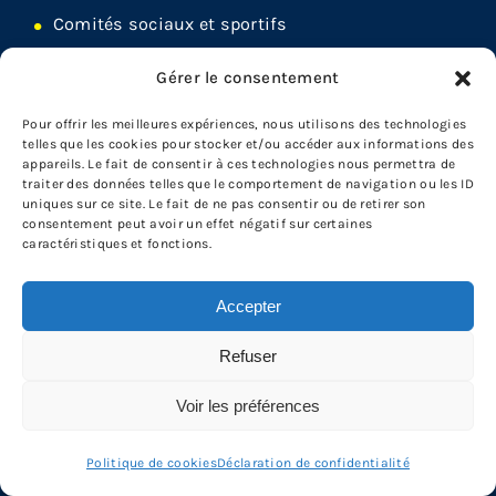
Comités sociaux et sportifs
DEP Électricité
Gérer le consentement
INFOLETTRE
Pour offrir les meilleures expériences, nous utilisons des technologies
telles que les cookies pour stocker et/ou accéder aux informations des
appareils. Le fait de consentir à ces technologies nous permettra de
Tenez-vous au courant en vous abonnant à
traiter des données telles que le comportement de navigation ou les ID
uniques sur ce site. Le fait de ne pas consentir ou de retirer son
notre infolettre dès maintenant!
consentement peut avoir un effet négatif sur certaines
caractéristiques et fonctions.
Accepter
Refuser
Voir les préférences
Politique de cookies
Déclaration de confidentialité