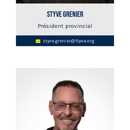
Styve Grenier
Président provincial
styve.grenier@fipoe.org