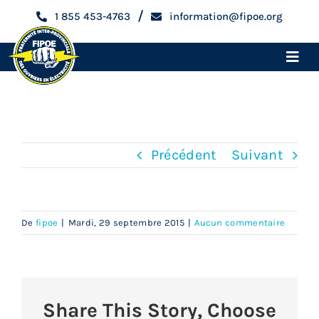
Skip
/
1 855 453-4763
information@fipoe.org
to
content
Toggle
Naviga
Accueil
Sylvie Côté
Devenir membre
Précédent
Suivant
Espace membre
De
fipoe
|
Mardi, 29 septembre 2015
|
Aucun commentaire
Qui sommes-nous
Métiers
Share This Story, Choose