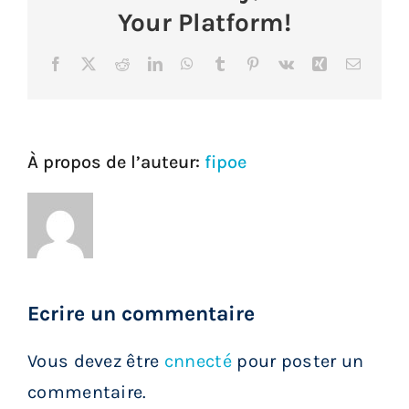
Your Platform!
Services aux membres
Facebook
X
Reddit
LinkedIn
WhatsApp
Tumblr
Pinterest
Vk
Xing
Courrie
Réunions
Activités
À propos de l’auteur:
fipoe
Informations
Actualités
Ecrire un commentaire
Boutique
Vous devez être
cnnecté
pour poster un
Contactez-nous
commentaire.