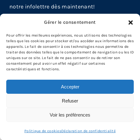
notre infolettre dès maintenant!
Gérer le consentement
Pour offrir les meilleures expériences, nous utilisons des technologies
telles que les cookies pour stocker et/ou accéder aux informations des
appareils. Le fait de consentir à ces technologies nous permettra de
traiter des données telles que le comportement de navigation ou les ID
uniques sur ce site. Le fait de ne pas consentir ou de retirer son
consentement peut avoir un effet négatif sur certaines
caractéristiques et fonctions.
Accepter
Refuser
© Fraternité inter-provinciale des ouvriers en électricité
Conception et hébergement Web
: Wenovio
Voir les préférences
Conditions générales
|
Politique de cookies
|
Déclaration de
confidentialité
|
Avertissement
Politique de cookies
Déclaration de confidentialité