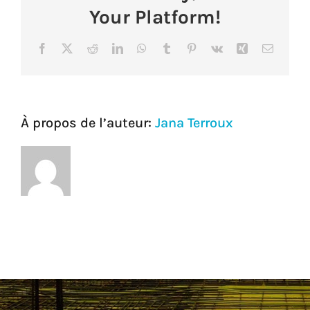
Your Platform!
Services aux membres
Facebook
X
Reddit
LinkedIn
WhatsApp
Tumblr
Pinterest
Vk
Xing
Courrie
Réunions
Activités
À propos de l’auteur:
Jana Terroux
Informations
Actualités
Boutique
Contactez-nous