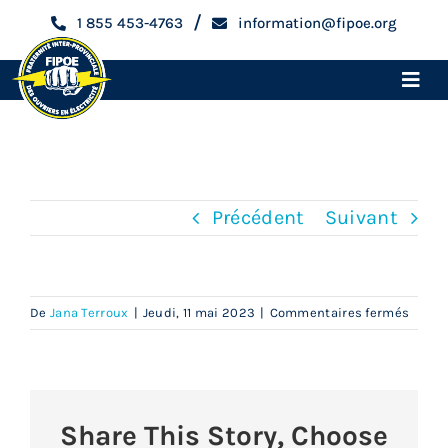
Skip
/
1 855 453-4763
information@fipoe.org
to
content
Toggle
Naviga
Accueil
Mathieu Danieli
Devenir membre
Précédent
Suivant
Espace membre
sur
De
Jana Terroux
|
Jeudi, 11 mai 2023
|
Commentaires fermés
Mathi
Qui sommes-nous
Daniel
Métiers
Share This Story, Choose