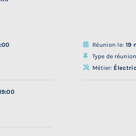
9:00
Réunion le:
19 
Type de réunio
Métier:
Électri
19:00