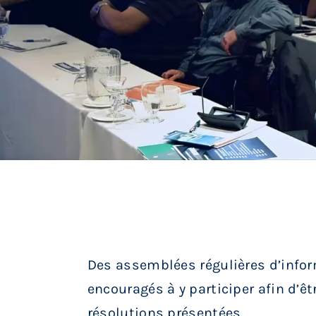
Réunions
Activités
Informations
Actualités
Boutique
Contactez-nous
Des assemblées régulières d’infor
encouragés à y participer afin d’êt
résolutions présentées.