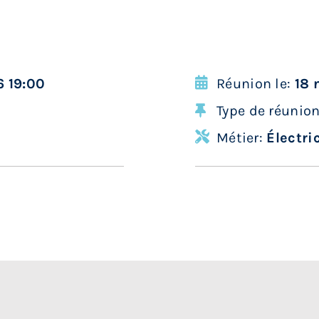
 19:00
Réunion le:
18 
Type de réunio
Métier:
Électri