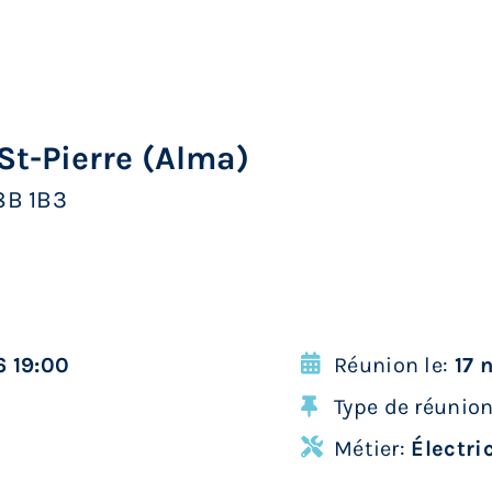
 St-Pierre (Alma)
8B 1B3
 19:00
Réunion le:
17 
Type de réunio
Métier:
Électri