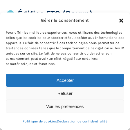
Édifice FTQ (Rouyn)
Gérer le consentement
2400 – 201, rue du Terminus Ouest,
Pour offrir les meilleures expériences, nous utilisons des technologies
Rouyn-Noranda
telles que les cookies pour stocker et/ou accéder aux informations des
appareils. Le fait de consentir à ces technologies nous permettra de
traiter des données telles que le comportement de navigation ou les ID
uniques sur ce site. Le fait de ne pas consentir ou de retirer son
Liste des réunions
consentement peut avoir un effet négatif sur certaines
caractéristiques et fonctions.
Réunion le:
20 août 2026 19:30
Accepter
Type de réunion:
En personne
Refuser
Métier:
Électriciens
Voir les préférences
Politique de cookies
Déclaration de confidentialité
Réunion le:
22 octobre 2026 19:30