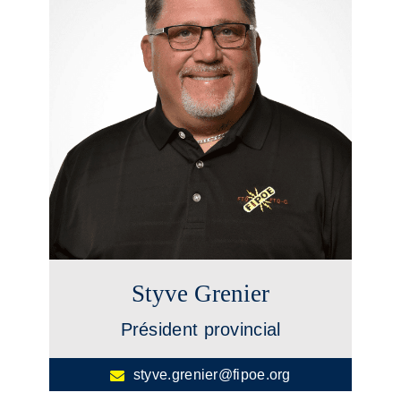
Styve Grenier
Président provincial
styve.grenier@fipoe.org