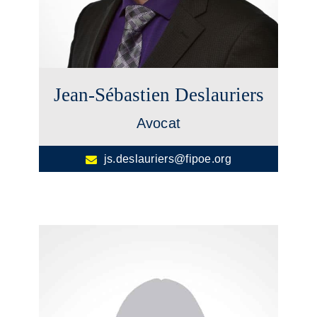
Jean-Sébastien Deslauriers
Avocat
js.deslauriers@fipoe.org