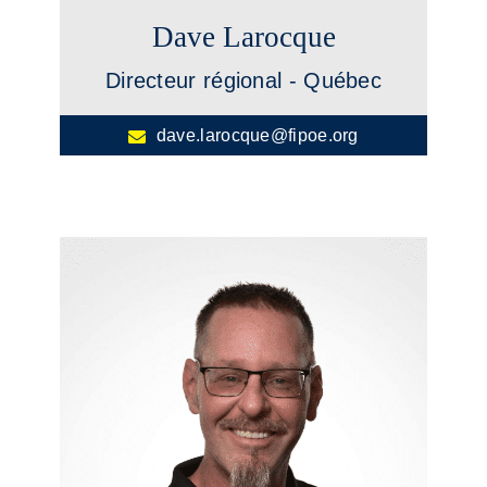
Dave Larocque
Directeur régional - Québec
dave.larocque@fipoe.org