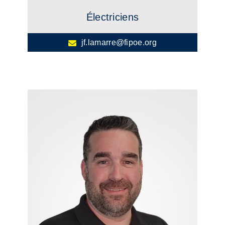
Électriciens
jf.lamarre@fipoe.org