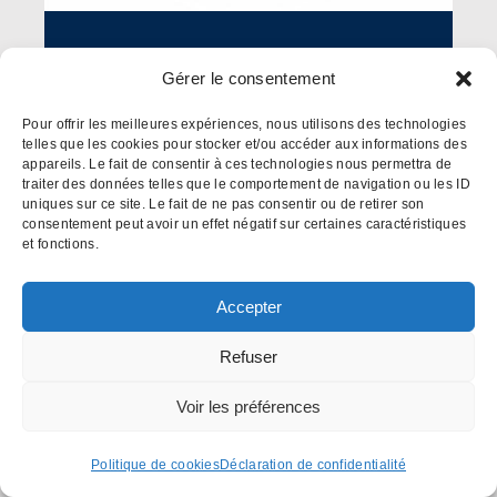
Club social et de mieux-être
Gérer le consentement
FIPOE Québec
Pour offrir les meilleures expériences, nous utilisons des technologies
telles que les cookies pour stocker et/ou accéder aux informations des
appareils. Le fait de consentir à ces technologies nous permettra de
PRÉSIDENT(E)
traiter des données telles que le comportement de navigation ou les ID
Pierre Hébert
uniques sur ce site. Le fait de ne pas consentir ou de retirer son
consentement peut avoir un effet négatif sur certaines caractéristiques
et fonctions.
418 622-3535
Accepter
Refuser
Voir les détails
Voir les préférences
Politique de cookies
Déclaration de confidentialité