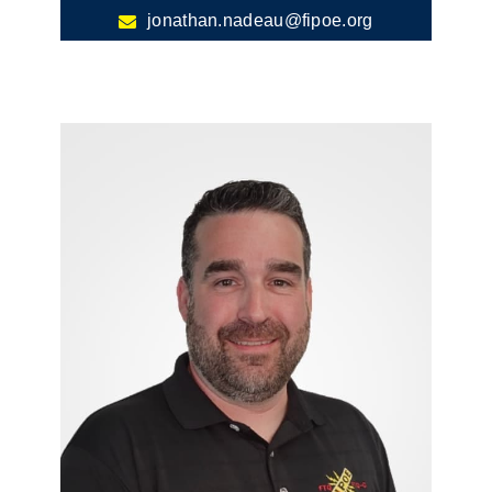
jonathan.nadeau@fipoe.org