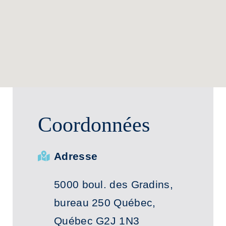
Services aux membres
Réunions
Activités
Informations
Coordonnées
Actualités
Adresse
Boutique
5000 boul. des Gradins,
bureau 250
Québec,
Contactez-nous
Québec G2J 1N3